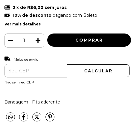
2
x de
R$6,00
sem juros
10% de desconto
pagando com Boleto
Ver mais detalhes
ALTERAR CEP
Entregas para o CEP:
Meios de envio
CALCULAR
Não sei meu CEP
Bandagem - Fita aderente