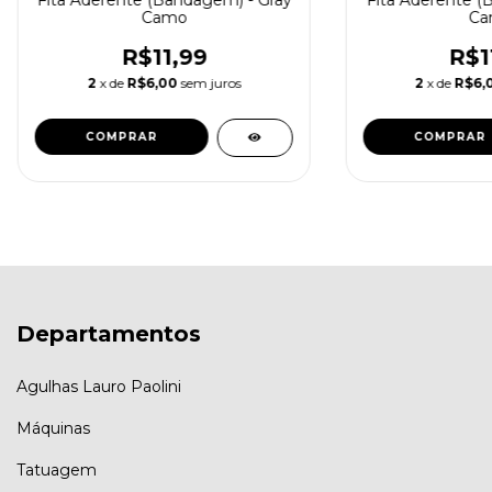
Camo
Ca
R$11,99
R$1
2
x de
R$6,00
sem juros
2
x de
R$6,
Departamentos
Agulhas Lauro Paolini
Máquinas
Tatuagem