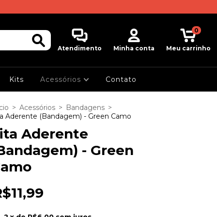
0
Atendimento
Minha conta
Meu carrinho
Kits
Acessórios
Contato
cio
>
Acessórios
>
Bandagens
>
ta Aderente (Bandagem) - Green Camo
ita Aderente
Bandagem) - Green
Camo
$11,99