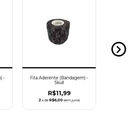
) -
Fita Aderente (Bandagem) -
Fita Ade
Skull
F
R$11,99
2
x de
R$6,00
sem juros
2
x d