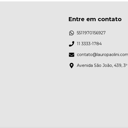
Entre em contato
5511970156927
11 3333-1784
contato@lauropaolini.com
Avenida São João, 439, 3º