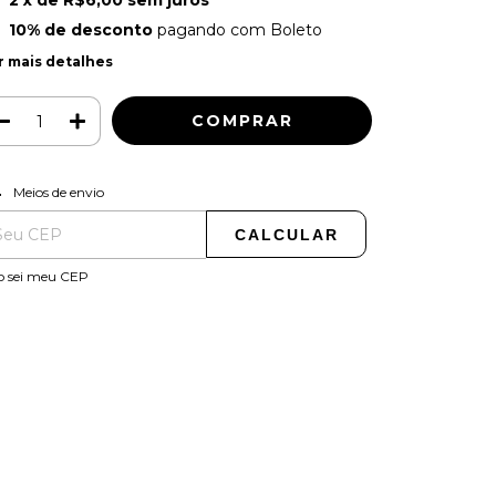
2
x de
R$6,00
sem juros
10% de desconto
pagando com Boleto
r mais detalhes
ALTERAR CEP
regas para o CEP:
Meios de envio
CALCULAR
o sei meu CEP