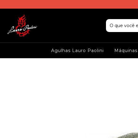
Agulhas Lauro Paolini
Máquina