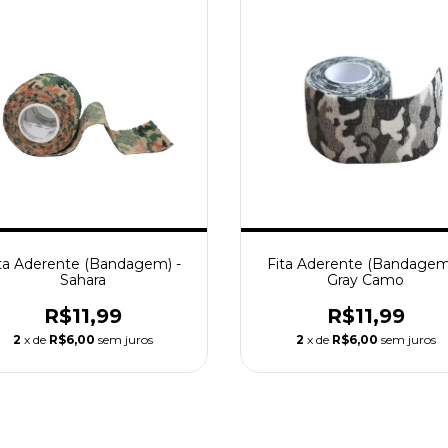
ta Aderente (Bandagem) -
Fita Aderente (Bandagem
Sahara
Gray Camo
R$11,99
R$11,99
2
x de
R$6,00
sem juros
2
x de
R$6,00
sem juros