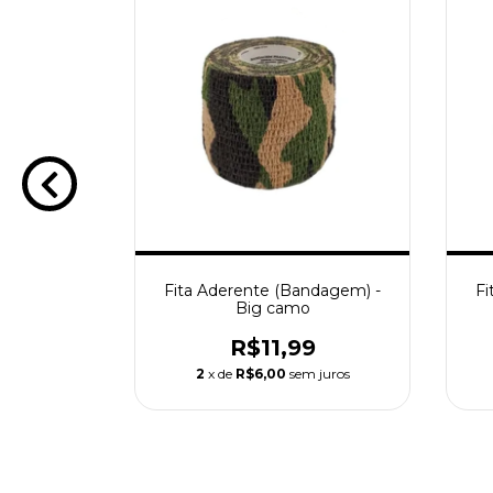
ndagem) -
Fita Aderente (Bandagem) -
Fi
mo
Big camo
9
R$11,99
 juros
2
x de
R$6,00
sem juros