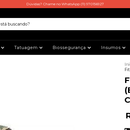
Dúvidas? Chame no WhatsApp (11) 970156927
s
Tatuagem
Biossegurança
Insumos
Iní
Fi
F
(
R