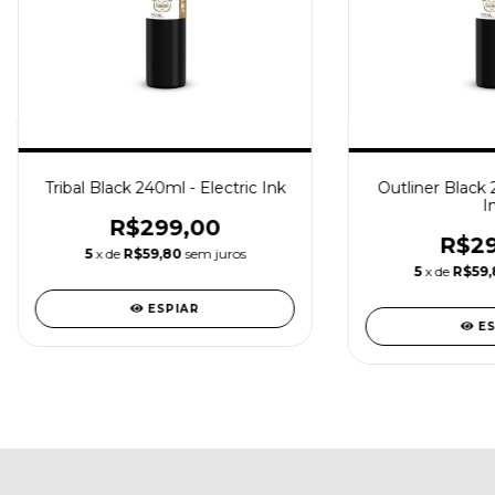
Tribal Black 240ml - Electric Ink
Outliner Black 
I
R$299,00
R$29
5
x de
R$59,80
sem juros
5
x de
R$59,
ESPIAR
E