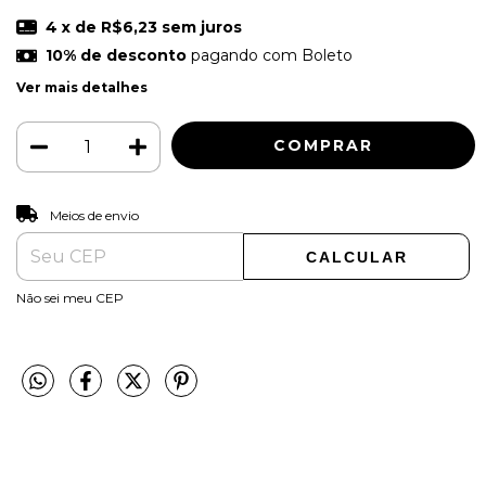
4
x de
R$6,23
sem juros
10% de desconto
pagando com Boleto
Ver mais detalhes
ALTERAR CEP
Entregas para o CEP:
Meios de envio
CALCULAR
Não sei meu CEP